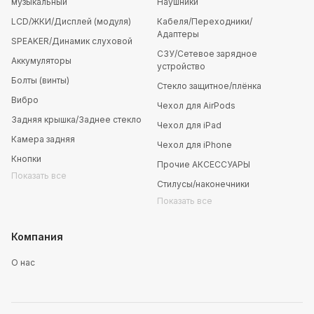
музыкальный
Наушники
LCD/ЖКИ/Дисплей (модуля)
Кабеля/Переходники/
Адаптеры
SPEAKER/Динамик слуховой
СЗУ/Сетевое зарядное
Аккумуляторы
устройство
Болты (винты)
Стекло защитное/плёнка
Вибро
Чехол для AirPods
Задняя крышка/Заднее стекло
Чехол для iPad
Камера задняя
Чехол для iPhone
Кнопки
Прочие АКСЕССУАРЫ
Показать все
Стилусы/наконечники
Показать все
Компания
О нас