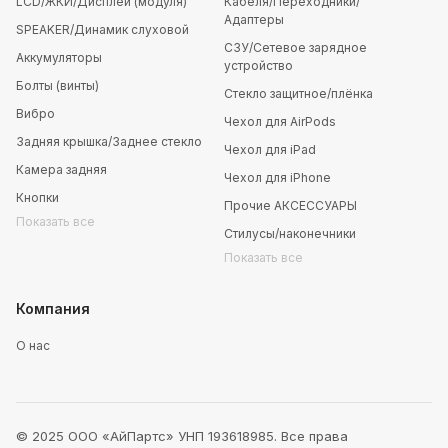
LCD/ЖКИ/Дисплей (модуля)
Кабеля/Переходники/
Адаптеры
SPEAKER/Динамик слуховой
СЗУ/Сетевое зарядное
Аккумуляторы
устройство
Болты (винты)
Стекло защитное/плёнка
Вибро
Чехол для AirPods
Задняя крышка/Заднее стекло
Чехол для iPad
Камера задняя
Чехол для iPhone
Кнопки
Прочие АКСЕССУАРЫ
Показать все
Стилусы/наконечники
Показать все
Компания
О нас
© 2025 ООО «АйПартс» УНП 193618985. Все права