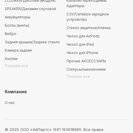
LCD/ЖКИ/Дисплей (модуля)
Кабеля/Переходники/
Адаптеры
SPEAKER/Динамик слуховой
СЗУ/Сетевое зарядное
Аккумуляторы
устройство
Болты (винты)
Стекло защитное/плёнка
Вибро
Чехол для AirPods
Задняя крышка/Заднее стекло
Чехол для iPad
Камера задняя
Чехол для iPhone
Кнопки
Прочие АКСЕССУАРЫ
Показать все
Стилусы/наконечники
Показать все
Компания
О нас
© 2025 ООО «АйПартс» УНП 193618985. Все права