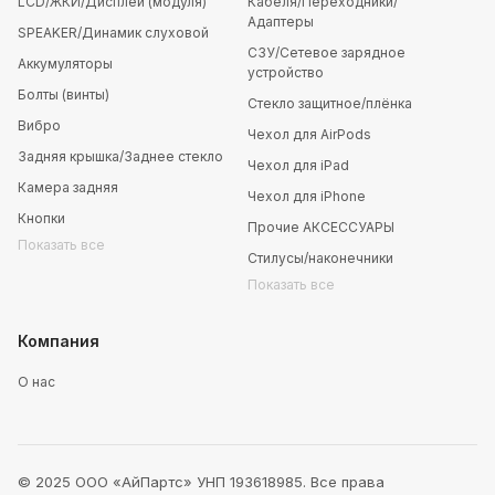
LCD/ЖКИ/Дисплей (модуля)
Кабеля/Переходники/
Адаптеры
SPEAKER/Динамик слуховой
СЗУ/Сетевое зарядное
Аккумуляторы
устройство
Болты (винты)
Стекло защитное/плёнка
Вибро
Чехол для AirPods
Задняя крышка/Заднее стекло
Чехол для iPad
Камера задняя
Чехол для iPhone
Кнопки
Прочие АКСЕССУАРЫ
Показать все
Стилусы/наконечники
Показать все
Компания
О нас
© 2025 ООО «АйПартс» УНП 193618985. Все права