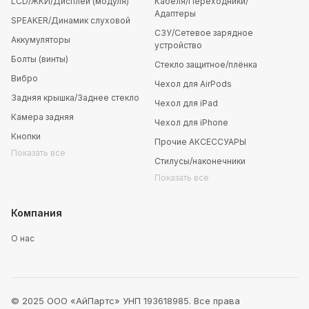
LCD/ЖКИ/Дисплей (модуля)
Кабеля/Переходники/
Адаптеры
SPEAKER/Динамик слуховой
СЗУ/Сетевое зарядное
Аккумуляторы
устройство
Болты (винты)
Стекло защитное/плёнка
Вибро
Чехол для AirPods
Задняя крышка/Заднее стекло
Чехол для iPad
Камера задняя
Чехол для iPhone
Кнопки
Прочие АКСЕССУАРЫ
Показать все
Стилусы/наконечники
Показать все
Компания
О нас
© 2025 ООО «АйПартс» УНП 193618985. Все права