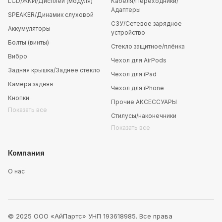
LCD/ЖКИ/Дисплей (модуля)
Кабеля/Переходники/
Адаптеры
SPEAKER/Динамик слуховой
СЗУ/Сетевое зарядное
Аккумуляторы
устройство
Болты (винты)
Стекло защитное/плёнка
Вибро
Чехол для AirPods
Задняя крышка/Заднее стекло
Чехол для iPad
Камера задняя
Чехол для iPhone
Кнопки
Прочие АКСЕССУАРЫ
Показать все
Стилусы/наконечники
Показать все
Компания
О нас
© 2025 ООО «АйПартс» УНП 193618985. Все права