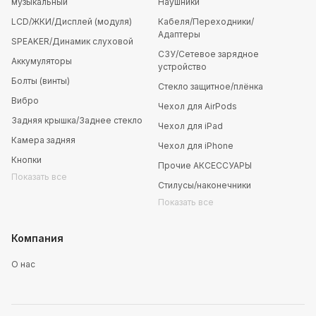
музыкальный
Наушники
LCD/ЖКИ/Дисплей (модуля)
Кабеля/Переходники/
Адаптеры
SPEAKER/Динамик слуховой
СЗУ/Сетевое зарядное
Аккумуляторы
устройство
Болты (винты)
Стекло защитное/плёнка
Вибро
Чехол для AirPods
Задняя крышка/Заднее стекло
Чехол для iPad
Камера задняя
Чехол для iPhone
Кнопки
Прочие АКСЕССУАРЫ
Показать все
Стилусы/наконечники
Показать все
Компания
О нас