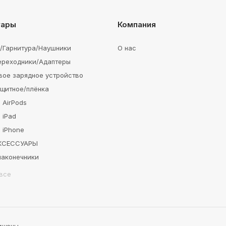
уары
Компания
e/Гарнитура/Наушники
О нас
ереходники/Адаптеры
вое зарядное устройство
ащитное/плёнка
 AirPods
 iPad
 iPhone
АКСЕССУАРЫ
наконечники
все