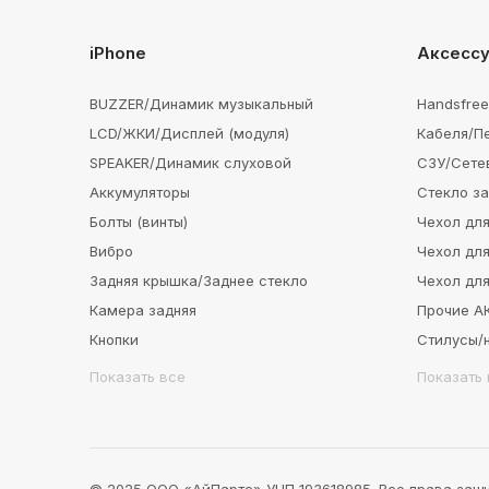
iPhone
Аксесс
BUZZER/Динамик музыкальный
Handsfre
LCD/ЖКИ/Дисплей (модуля)
Кабеля/П
SPEAKER/Динамик слуховой
СЗУ/Сете
Аккумуляторы
Стекло з
Болты (винты)
Чехол для
Вибро
Чехол для
Задняя крышка/Заднее стекло
Чехол для
Камера задняя
Прочие 
Кнопки
Стилусы/
Показать все
Показать 