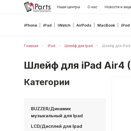
Наши центры
О нас
Новости и акц
iPhone
iPad
iWatch
AirPods
MacBook
iPod
Главная
iPad
Шлейф для Ipad
Шлейф для iPad
Шлейф для iPad Air4
Категории
BUZZER/Динамик
музыкальный для Ipad
LCD/Дисплей для Ipad