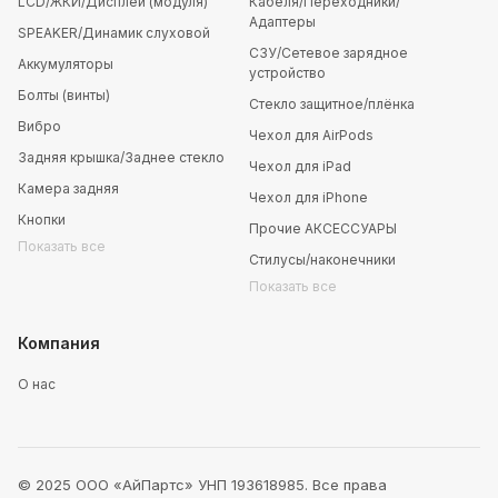
LCD/ЖКИ/Дисплей (модуля)
Кабеля/Переходники/
Адаптеры
SPEAKER/Динамик слуховой
СЗУ/Сетевое зарядное
Аккумуляторы
устройство
Болты (винты)
Стекло защитное/плёнка
Вибро
Чехол для AirPods
Задняя крышка/Заднее стекло
Чехол для iPad
Камера задняя
Чехол для iPhone
Кнопки
Прочие АКСЕССУАРЫ
Показать все
Стилусы/наконечники
Показать все
Компания
О нас
© 2025 ООО «АйПартс» УНП 193618985. Все права