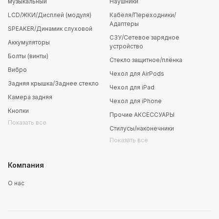
музыкальный
Наушники
LCD/ЖКИ/Дисплей (модуля)
Кабеля/Переходники/
Адаптеры
SPEAKER/Динамик слуховой
СЗУ/Сетевое зарядное
Аккумуляторы
устройство
Болты (винты)
Стекло защитное/плёнка
Вибро
Чехол для AirPods
Задняя крышка/Заднее стекло
Чехол для iPad
Камера задняя
Чехол для iPhone
Кнопки
Прочие АКСЕССУАРЫ
Показать все
Стилусы/наконечники
Показать все
Компания
О нас