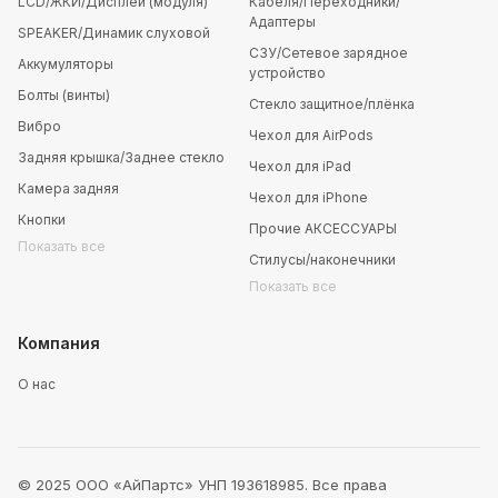
LCD/ЖКИ/Дисплей (модуля)
Кабеля/Переходники/
Адаптеры
SPEAKER/Динамик слуховой
СЗУ/Сетевое зарядное
Аккумуляторы
устройство
Болты (винты)
Стекло защитное/плёнка
Вибро
Чехол для AirPods
Задняя крышка/Заднее стекло
Чехол для iPad
Камера задняя
Чехол для iPhone
Кнопки
Прочие АКСЕССУАРЫ
Показать все
Стилусы/наконечники
Показать все
Компания
О нас
© 2025 ООО «АйПартс» УНП 193618985. Все права