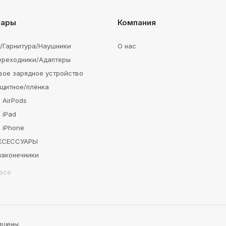
уары
Компания
e/Гарнитура/Наушники
О нас
ереходники/Адаптеры
вое зарядное устройство
ащитное/плёнка
 AirPods
 iPad
 iPhone
АКСЕССУАРЫ
наконечники
все
ищены.