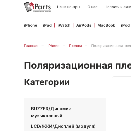
Наши центры
О нас
Новости и акц
iPhone
iPad
iWatch
AirPods
MacBook
iPod
Главная
iPhone
Пленки
Поляризационная плен
Поляризационная пле
Категории
BUZZER/Динамик
музыкальный
LCD/ЖКИ/Дисплей (модуля)