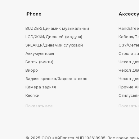
iPhone
Аксесс
BUZZER/Динамик музыкальный
Handsfre
LCD/ЖКИ/Дисплей (модуля)
Кабеля/П
SPEAKER/Динамик слуховой
СЗУ/Сете
Аккумуляторы
Стекло з
Болты (винты)
Чехол для
Вибро
Чехол для
Задняя крышка/Заднее стекло
Чехол для
Камера задняя
Прочие 
Кнопки
Стилусы/
Показать все
Показать 
© 2025 ООО «АйПартс» УНП 193618985. Все права защ