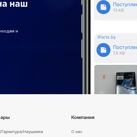
на наш
иходам и
уары
Компания
e/Гарнитура/Наушники
О нас