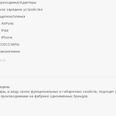
ереходники/Адаптеры
вое зарядное устройство
ащитное/плёнка
 AirPods
 iPad
 iPhone
АКСЕССУАРЫ
наконечники
все
ищены.
ы, в виду своих функциональных и габаритных свойств, подходят 
и производимыми на фабрике одноимённых брендов.