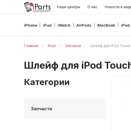
Наши центры
О нас
Новости и акц
iPhone
iPad
iWatch
AirPods
MacBook
iPod
Главная
iPod
Запчасти
Шлейф для iPod Touch 
Шлейф для iPod Touch
Категории
Запчасти