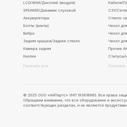
LCD/ЖКИ/Дисплей (модуля)
Кабеля/П
SPEAKER/Динамик слуховой
СЗУ/Сете
Аккумуляторы
Стекло з
Болты (винты)
Чехол для
Вибро
Чехол для
Задняя крышка/Заднее стекло
Чехол для
Камера задняя
Прочие 
Кнопки
Стилусы/
Показать все
Показать 
© 2025 ООО «АйПартс» УНП 193618985. Все права защ
Обращаем внимание, что все оборудование и аксессуар
соответствующих разделах, и не являются продуктам