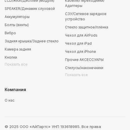
LCD/ЖКИ/Дисплей (модуля)
Кабеля/Переходники/
Адаптеры
SPEAKER/Динамик слуховой
СЗУ/Сетевое зарядное
Аккумуляторы
устройство
Болты (винты)
Стекло защитное/плёнка
Вибро
Чехол для AirPods
Задняя крышка/Заднее стекло
Чехол для iPad
Камера задняя
Чехол для iPhone
Кнопки
Прочие АКСЕССУАРЫ
Показать все
Стилусы/наконечники
Показать все
Компания
О нас
© 2025 ООО «АйПартс» УНП 193618985. Все права