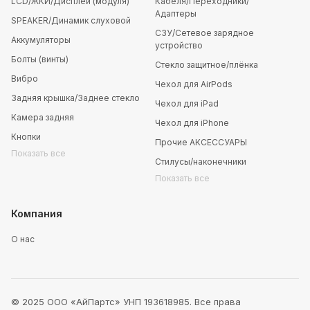
LCD/ЖКИ/Дисплей (модуля)
Кабеля/Переходники/
Адаптеры
SPEAKER/Динамик слуховой
СЗУ/Сетевое зарядное
Аккумуляторы
устройство
Болты (винты)
Стекло защитное/плёнка
Вибро
Чехол для AirPods
Задняя крышка/Заднее стекло
Чехол для iPad
Камера задняя
Чехол для iPhone
Кнопки
Прочие АКСЕССУАРЫ
Показать все
Стилусы/наконечники
Показать все
Компания
О нас
© 2025 ООО «АйПартс» УНП 193618985. Все права