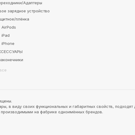
ереходники/Адаптеры
вое зарядное устройство
ащитное/плёнка
 AirPods
 iPad
 iPhone
АКСЕССУАРЫ
наконечники
все
ищены.
ы, в виду своих функциональных и габаритных свойств, подходят 
и производимыми на фабрике одноимённых брендов.