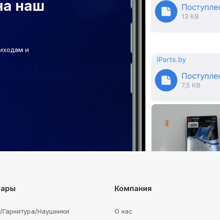
на наш
иходам и
уары
Компания
e/Гарнитура/Наушники
О нас