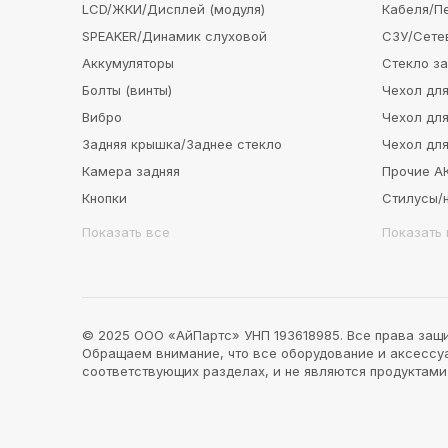
LCD/ЖКИ/Дисплей (модуля)
Кабеля/П
SPEAKER/Динамик слуховой
СЗУ/Сете
Аккумуляторы
Стекло з
Болты (винты)
Чехол для
Вибро
Чехол для
Задняя крышка/Заднее стекло
Чехол для
Камера задняя
Прочие 
Кнопки
Стилусы/
Показать все
Показать 
© 2025 ООО «АйПартс» УНП 193618985. Все права защ
Обращаем внимание, что все оборудование и аксессуар
соответствующих разделах, и не являются продуктам