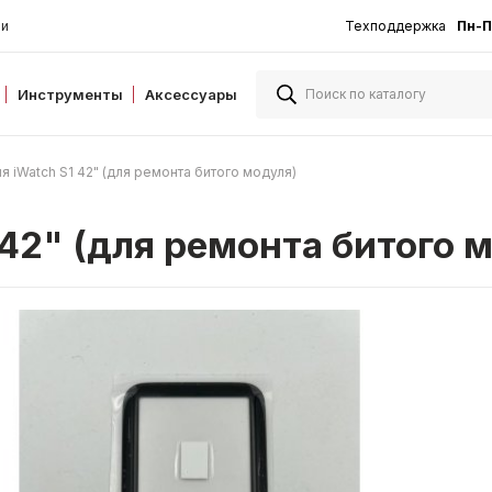
ии
Техподдержка
Пн-П
Инструменты
Аксессуары
я iWatch S1 42" (для ремонта битого модуля)
 42" (для ремонта битого 