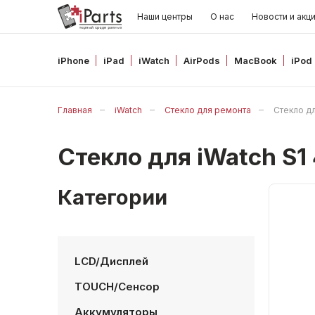
Наши центры
О нас
Новости и акц
iPhone
iPad
iWatch
AirPods
MacBook
iPod
Главная
iWatch
Стекло для ремонта
Стекло дл
Стекло для iWatch S1
Категории
LCD/Дисплей
TOUCH/Сенсор
Аккумуляторы