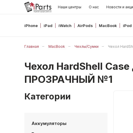
Наши центры
О нас
Новости и акц
iPhone
iPad
iWatch
AirPods
MacBook
iPod
Главная
MacBook
Чехлы/Сумки
Чехол HardSh
Чехол HardShell Case
ПРОЗРАЧНЫЙ №1
Категории
Аккумуляторы