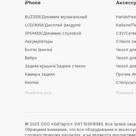
iPhone
Аксесс
BUZZER/Динамик музыкальный
Handsfre
LCD/ЖКИ/Дисплей (модуля)
Кабеля/П
SPEAKER/Динамик слуховой
СЗУ/Сете
Аккумуляторы
Стекло з
Болты (винты)
Чехол для
Вибро
Чехол для
Задняя крышка/Заднее стекло
Чехол для
Камера задняя
Прочие 
Кнопки
Стилусы/
Показать все
Показать 
© 2025 ООО «АйПартс» УНП 193618985. Все права защ
Обращаем внимание, что все оборудование и аксессуар
соответствующих разделах, и не являются продуктам