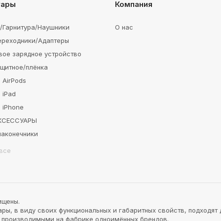
уары
Компания
e/Гарнитура/Наушники
О нас
ереходники/Адаптеры
вое зарядное устройство
ащитное/плёнка
 AirPods
 iPad
 iPhone
АКСЕССУАРЫ
наконечники
все
ищены.
ы, в виду своих функциональных и габаритных свойств, подходят 
и производимыми на фабрике одноимённых брендов.