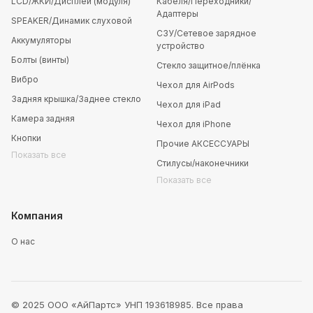
LCD/ЖКИ/Дисплей (модуля)
Кабеля/Переходники/
Адаптеры
SPEAKER/Динамик слуховой
СЗУ/Сетевое зарядное
Аккумуляторы
устройство
Болты (винты)
Стекло защитное/плёнка
Вибро
Чехол для AirPods
Задняя крышка/Заднее стекло
Чехол для iPad
Камера задняя
Чехол для iPhone
Кнопки
Прочие АКСЕССУАРЫ
Показать все
Стилусы/наконечники
Показать все
Компания
О нас
© 2025 ООО «АйПартс» УНП 193618985. Все права