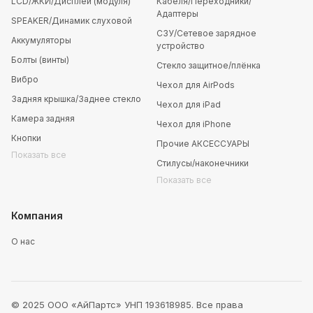
LCD/ЖКИ/Дисплей (модуля)
Кабеля/Переходники/
Адаптеры
SPEAKER/Динамик слуховой
СЗУ/Сетевое зарядное
Аккумуляторы
устройство
Болты (винты)
Стекло защитное/плёнка
Вибро
Чехол для AirPods
Задняя крышка/Заднее стекло
Чехол для iPad
Камера задняя
Чехол для iPhone
Кнопки
Прочие АКСЕССУАРЫ
Показать все
Стилусы/наконечники
Показать все
Компания
О нас
© 2025 ООО «АйПартс» УНП 193618985. Все права