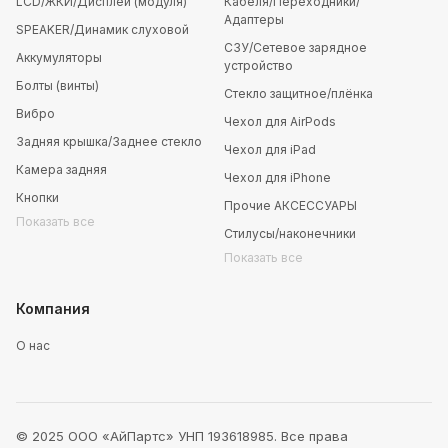
LCD/ЖКИ/Дисплей (модуля)
Кабеля/Переходники/
Адаптеры
SPEAKER/Динамик слуховой
СЗУ/Сетевое зарядное
Аккумуляторы
устройство
Болты (винты)
Стекло защитное/плёнка
Вибро
Чехол для AirPods
Задняя крышка/Заднее стекло
Чехол для iPad
Камера задняя
Чехол для iPhone
Кнопки
Прочие АКСЕССУАРЫ
Показать все
Стилусы/наконечники
Показать все
Компания
О нас
© 2025 ООО «АйПартс» УНП 193618985. Все права