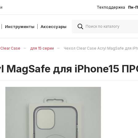
ии
Техподдержка
Пн-П
Инструменты
Аксессуары
Clear Case
для 15 серии
Чехол Clear Case Acryl MagSafe для 
ryl MagSafe для iPhone15 