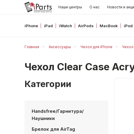
Наши центры
О нас
Новости и акц
iPhone
iPad
iWatch
AirPods
MacBook
iPod
Главная
Аксессуары
Чехол для iPhone
Чехол 
Чехол Clear Case Ac
Категории
Handsfree/Гарнитура/
Наушники
Брелок для AirTag