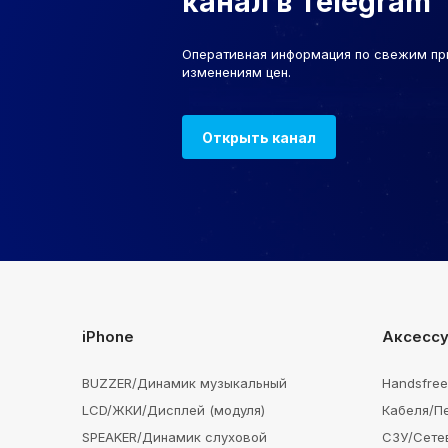
канал в Telegram
Оперативная информация по свежим пр
изменениям цен.
Открыть канал
iPhone
Аксесс
BUZZER/Динамик музыкальный
Handsfre
LCD/ЖКИ/Дисплей (модуля)
Кабеля/П
SPEAKER/Динамик слуховой
СЗУ/Сете