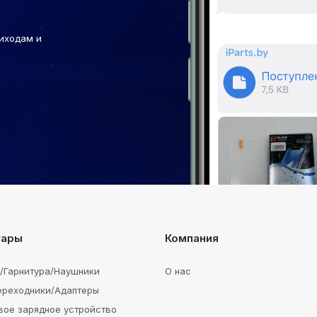
иходам и
уары
Компания
e/Гарнитура/Наушники
О нас
ереходники/Адаптеры
вое зарядное устройство