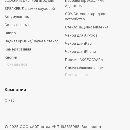
LCD/ЖКИ/Дисплей (модуля)
Кабеля/Переходники/
Адаптеры
SPEAKER/Динамик слуховой
СЗУ/Сетевое зарядное
Аккумуляторы
устройство
Болты (винты)
Стекло защитное/плёнка
Вибро
Чехол для AirPods
Задняя крышка/Заднее стекло
Чехол для iPad
Камера задняя
Чехол для iPhone
Кнопки
Прочие АКСЕССУАРЫ
Показать все
Стилусы/наконечники
Показать все
Компания
О нас
© 2025 ООО «АйПартс» УНП 193618985. Все права