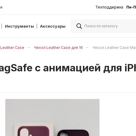
ии
Техподдержка
Пн-П
Инструменты
Аксессуары
Leather Case
Чехол Leather Case для 16
Чехол Leather Case M
MagSafe с анимацией для