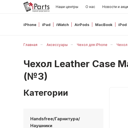
Наши центры
О нас
Новости и акц
iPhone
iPad
iWatch
AirPods
MacBook
iPod
Главная
Аксессуары
Чехол для iPhone
Чехол 
Чехол Leather Case 
(№3)
Категории
Handsfree/Гарнитура/
Наушники