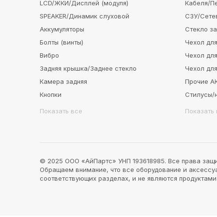
LCD/ЖКИ/Дисплей (модуля)
Кабеля/П
SPEAKER/Динамик слуховой
СЗУ/Сете
Аккумуляторы
Стекло з
Болты (винты)
Чехол для
Вибро
Чехол для
Задняя крышка/Заднее стекло
Чехол для
Камера задняя
Прочие 
Кнопки
Стилусы/
Показать все
Показать 
© 2025 ООО «АйПартс» УНП 193618985. Все права защ
Обращаем внимание, что все оборудование и аксессуар
соответствующих разделах, и не являются продуктам