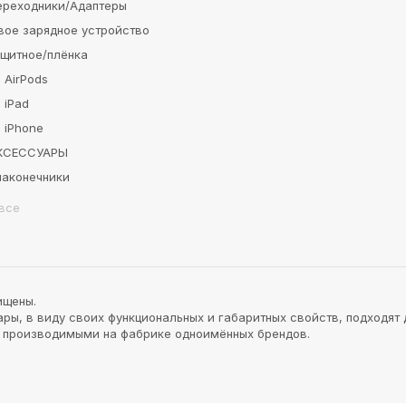
ереходники/Адаптеры
вое зарядное устройство
ащитное/плёнка
 AirPods
 iPad
 iPhone
АКСЕССУАРЫ
наконечники
все
ищены.
ы, в виду своих функциональных и габаритных свойств, подходят 
и производимыми на фабрике одноимённых брендов.