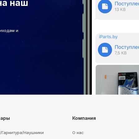
на наш
иходам и
уары
Компания
e/Гарнитура/Наушники
О нас