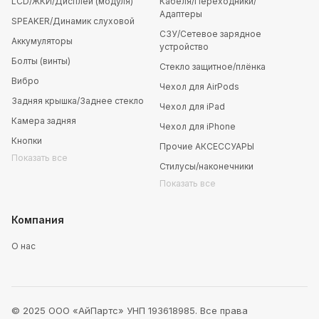
LCD/ЖКИ/Дисплей (модуля)
Кабеля/Переходники/
Адаптеры
SPEAKER/Динамик слуховой
СЗУ/Сетевое зарядное
Аккумуляторы
устройство
Болты (винты)
Стекло защитное/плёнка
Вибро
Чехол для AirPods
Задняя крышка/Заднее стекло
Чехол для iPad
Камера задняя
Чехол для iPhone
Кнопки
Прочие АКСЕССУАРЫ
Показать все
Стилусы/наконечники
Показать все
Компания
О нас
© 2025 ООО «АйПартс» УНП 193618985. Все права