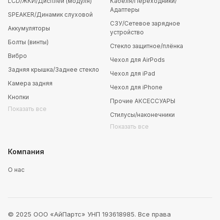
LCD/ЖКИ/Дисплей (модуля)
Кабеля/Переходники/
Адаптеры
SPEAKER/Динамик слуховой
СЗУ/Сетевое зарядное
Аккумуляторы
устройство
Болты (винты)
Стекло защитное/плёнка
Вибро
Чехол для AirPods
Задняя крышка/Заднее стекло
Чехол для iPad
Камера задняя
Чехол для iPhone
Кнопки
Прочие АКСЕССУАРЫ
Показать все
Стилусы/наконечники
Показать все
Компания
О нас
© 2025 ООО «АйПартс» УНП 193618985. Все права