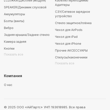
LCD/ЖКИ/Дисплей (модуля)
Кабеля/Переходники/
Адаптеры
SPEAKER/Динамик слуховой
СЗУ/Сетевое зарядное
Аккумуляторы
устройство
Болты (винты)
Стекло защитное/плёнка
Вибро
Чехол для AirPods
Задняя крышка/Заднее стекло
Чехол для iPad
Камера задняя
Чехол для iPhone
Кнопки
Прочие АКСЕССУАРЫ
Показать все
Стилусы/наконечники
Показать все
Компания
О нас
© 2025 ООО «АйПартс» УНП 193618985. Все права