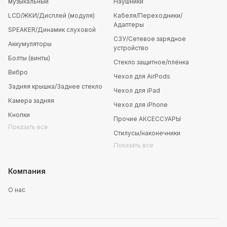
музыкальный
Наушники
LCD/ЖКИ/Дисплей (модуля)
Кабеля/Переходники/
Адаптеры
SPEAKER/Динамик слуховой
СЗУ/Сетевое зарядное
Аккумуляторы
устройство
Болты (винты)
Стекло защитное/плёнка
Вибро
Чехол для AirPods
Задняя крышка/Заднее стекло
Чехол для iPad
Камера задняя
Чехол для iPhone
Кнопки
Прочие АКСЕССУАРЫ
Показать все
Стилусы/наконечники
Показать все
Компания
О нас