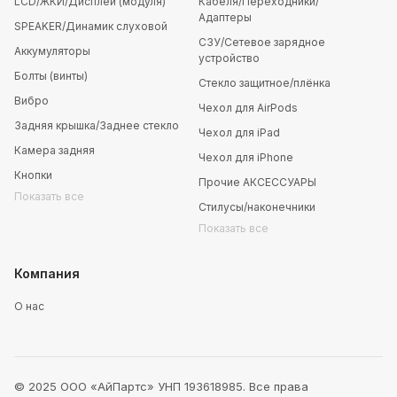
LCD/ЖКИ/Дисплей (модуля)
Кабеля/Переходники/
Адаптеры
SPEAKER/Динамик слуховой
СЗУ/Сетевое зарядное
Аккумуляторы
устройство
Болты (винты)
Стекло защитное/плёнка
Вибро
Чехол для AirPods
Задняя крышка/Заднее стекло
Чехол для iPad
Камера задняя
Чехол для iPhone
Кнопки
Прочие АКСЕССУАРЫ
Показать все
Стилусы/наконечники
Показать все
Компания
О нас
© 2025 ООО «АйПартс» УНП 193618985. Все права