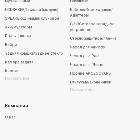
музыкальный
Наушники
LCD/ЖКИ/Дисплей (модуля)
Кабеля/Переходники/
Адаптеры
SPEAKER/Динамик слуховой
СЗУ/Сетевое зарядное
Аккумуляторы
устройство
Болты (винты)
Стекло защитное/плёнка
Вибро
Чехол для AirPods
Задняя крышка/Заднее стекло
Чехол для iPad
Камера задняя
Чехол для iPhone
Кнопки
Прочие АКСЕССУАРЫ
Показать все
Стилусы/наконечники
Показать все
Компания
О нас