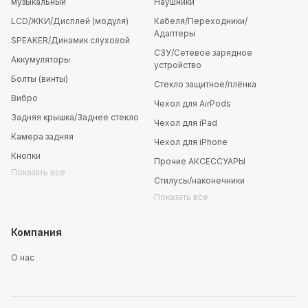
музыкальный
Наушники
LCD/ЖКИ/Дисплей (модуля)
Кабеля/Переходники/
Адаптеры
SPEAKER/Динамик слуховой
СЗУ/Сетевое зарядное
Аккумуляторы
устройство
Болты (винты)
Стекло защитное/плёнка
Вибро
Чехол для AirPods
Задняя крышка/Заднее стекло
Чехол для iPad
Камера задняя
Чехол для iPhone
Кнопки
Прочие АКСЕССУАРЫ
Показать все
Стилусы/наконечники
Показать все
Компания
О нас