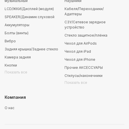
музыкальный
Наушники
LCD/ЖКИ/Дисплей (модуля)
Кабеля/Переходники/
Адаптеры
SPEAKER/Динамик слуховой
СЗУ/Сетевое зарядное
Аккумуляторы
устройство
Болты (винты)
Стекло защитное/плёнка
Вибро
Чехол для AirPods
Задняя крышка/Заднее стекло
Чехол для iPad
Камера задняя
Чехол для iPhone
Кнопки
Прочие АКСЕССУАРЫ
Показать все
Стилусы/наконечники
Показать все
Компания
О нас