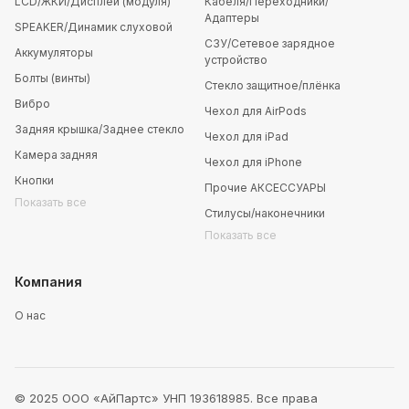
LCD/ЖКИ/Дисплей (модуля)
Кабеля/Переходники/
Адаптеры
SPEAKER/Динамик слуховой
СЗУ/Сетевое зарядное
Аккумуляторы
устройство
Болты (винты)
Стекло защитное/плёнка
Вибро
Чехол для AirPods
Задняя крышка/Заднее стекло
Чехол для iPad
Камера задняя
Чехол для iPhone
Кнопки
Прочие АКСЕССУАРЫ
Показать все
Стилусы/наконечники
Показать все
Компания
О нас
© 2025 ООО «АйПартс» УНП 193618985. Все права