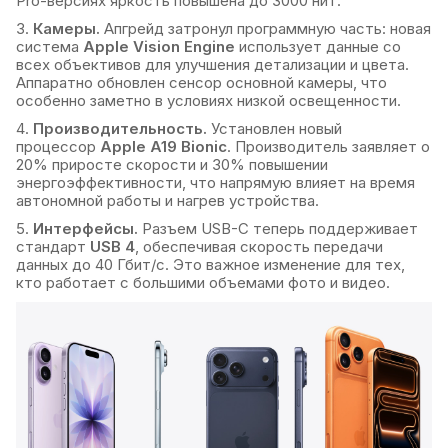
Pro-версиях яркость повышена до 3000 нит.
Чипы
для 17 Air
Чехол Leather Case для 16 Pro
Камеры.
Апгрейд затронул программную часть: новая
система
Apple Vision Engine
использует данные со
Шлейфы
для 17 Pro
Чехол Leather Case для 16 Pro
всех объективов для улучшения детализации и цвета.
Аппаратно обновлен сенсор основной камеры, что
Max
для 17 Pro Max
особенно заметно в условиях низкой освещенности.
Чехол Leather Case для 16e
для 5G/5S/5SE
Производительность.
Установлен новый
процессор
Apple A19 Bionic
. Производитель заявляет о
Чехол Leather Case для 17 Pro
для 6G Plus/6S Plus
20% приросте скорости и 30% повышении
энергоэффективности, что напрямую влияет на время
Чехол Leather Case для 17 Pro
для 6G/6S
автономной работы и нагрев устройства.
Max
Интерфейсы.
Разъем USB-C теперь поддерживает
для 7 Plus/8 Plus
стандарт
USB 4
, обеспечивая скорость передачи
Чехол Leather Case для 7/8
данных до 40 Гбит/с. Это важное изменение для тех,
для 7/8/SE
кто работает с большими объемами фото и видео.
Чехол Leather Case для 7/8 Plus
для X/XS
Чехол Leather Case для X/XS
для XR
Чехол Leather Case для XR
для XS Max
Чехол Leather Case для XS Max