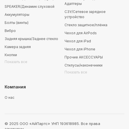
Адаптеры
SPEAKER/Динамик слуховой
СЗУ/Сетевое зарядное
Аккумуляторы
устройство
Болты (винты)
Стекло защитное/плёнка
Вибро
Чехол для AirPods
Задняя крышка/Заднее стекло
Чехол для iPad
Камера задняя
Чехол для iPhone
Кнопки
Прочие АКСЕССУАРЫ
Показать все
Стилусы/наконечники
Показать все
Компания
О нас
© 2025 ООО «АйПартс» УНП 193618985. Все права
защищены.