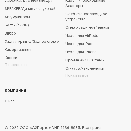
LCD/ЖКИ/Дисплей (модуля)
Кабеля/Переходники/
Адаптеры
SPEAKER/Динамик слуховой
СЗУ/Сетевое зарядное
Аккумуляторы
устройство
Болты (винты)
Стекло защитное/плёнка
Вибро
Чехол для AirPods
Задняя крышка/Заднее стекло
Чехол для iPad
Камера задняя
Чехол для iPhone
Кнопки
Прочие АКСЕССУАРЫ
Показать все
Стилусы/наконечники
Показать все
Компания
О нас
© 2025 ООО «АйПартс» УНП 193618985. Все права