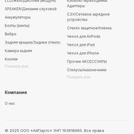
LCD/ЖКИ/Дисплей (модуля)
Кабеля/Переходники/
Адаптеры
SPEAKER/Динамик слуховой
СЗУ/Сетевое зарядное
Аккумуляторы
устройство
Болты (винты)
Стекло защитное/плёнка
Вибро
Чехол для AirPods
Задняя крышка/Заднее стекло
Чехол для iPad
Камера задняя
Чехол для iPhone
Кнопки
Прочие АКСЕССУАРЫ
Показать все
Стилусы/наконечники
Показать все
Компания
О нас
© 2025 ООО «АйПартс» УНП 193618985. Все права